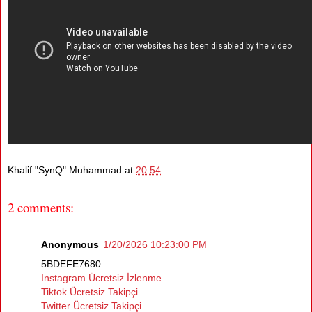
Khalif "SynQ" Muhammad
at
20:54
2 comments:
Anonymous
1/20/2026 10:23:00 PM
5BDEFE7680
Instagram Ücretsiz İzlenme
Tiktok Ücretsiz Takipçi
Twitter Ücretsiz Takipçi