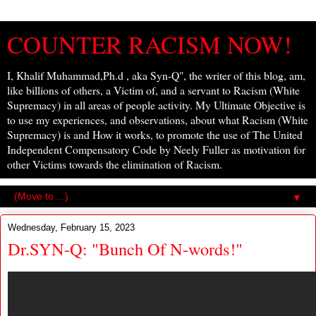
COUNTER RACISM NOW!
I, Khalif Muhammad,Ph.d , aka Syn-Q", the writer of this blog, am,
like billions of others, a Victim of, and a servant to Racism (White
Supremacy) in all areas of people activity. My Ultimate Objective is
to use my experiences, and observations, about what Racism (White
Supremacy) is and How it works, to promote the use of The United
Independent Compensatory Code by Neely Fuller as motivation for
other Victims towards the elimination of Racism.
▼
Wednesday, February 15, 2023
Dr.SYN-Q: "Bunch Of N-words!"